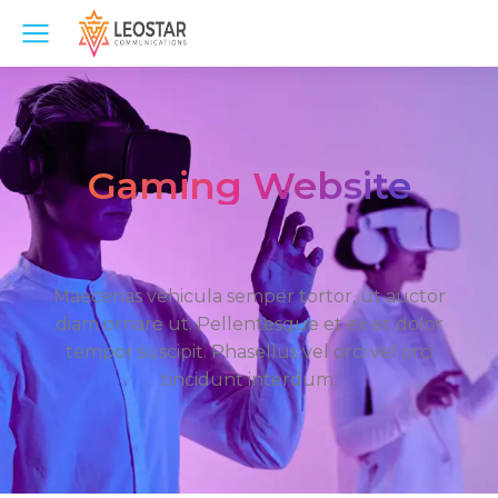
Gaming Website
Maecenas vehicula semper tortor, ut auctor
diam ornare ut. Pellentesque et ex et dolor
tempor suscipit. Phasellus vel orci vel orci
tincidunt interdum.